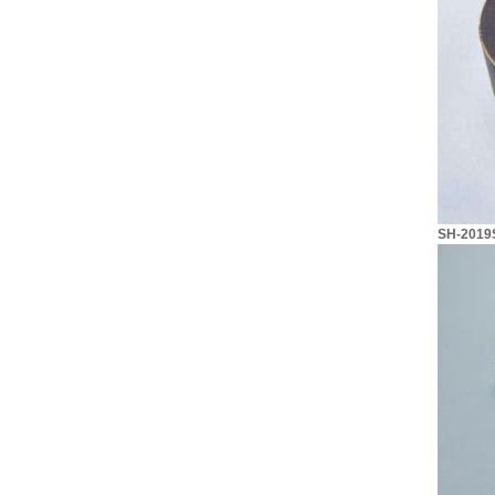
SH-20