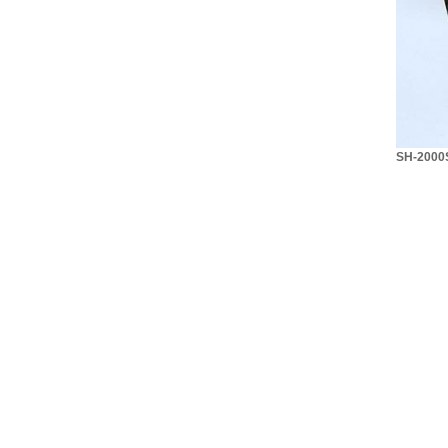
SH-20