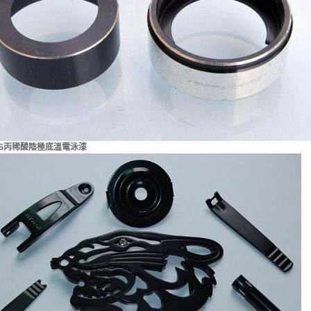
19S丙稀酸陰極底溫電泳漆