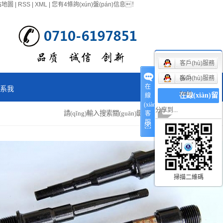
)站地圖
|
RSS
|
XML
|
您有
4
條詢(xún)盤(pán)信息！
客戶(hù)服務
(wù)
客戶(hù)服務
在
n)系我
(wù)
在線(xiàn)留
線
(xiàn)
分享到...
言
客
服
掃描二維碼