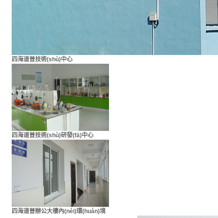
四海道普技術(shù)中心
四海道普技術(shù)研發(fā)中心
四海道普辦公大樓內(nèi)環(huán)境