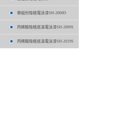
單組份陰極電泳漆SH-2000D
丙稀酸陰極底溫電泳漆SH-2009S
丙稀酸陰極底溫電泳漆SH-2019S