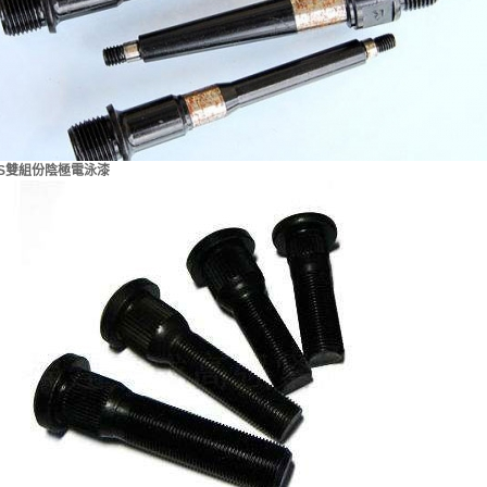
00S雙組份陰極電泳漆